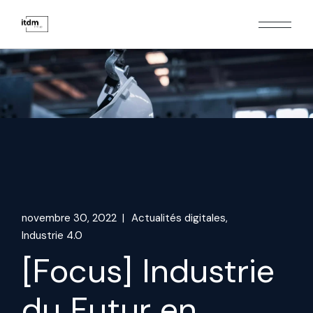
Skip
to
the
content
novembre 30, 2022
Actualités digitales
Industrie 4.0
[Focus] Industrie
du Futur en