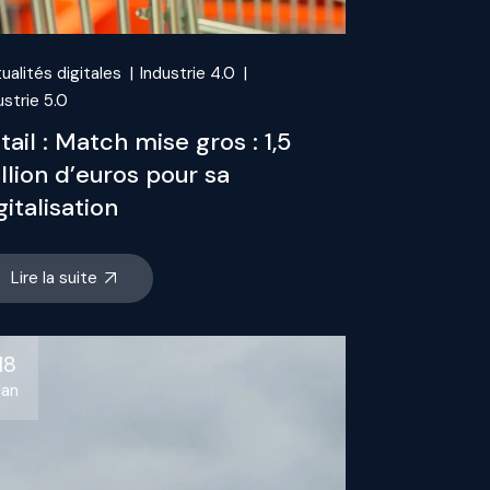
ualités digitales
Industrie 4.0
ustrie 5.0
tail : Match mise gros : 1,5
llion d’euros pour sa
gitalisation
Lire la suite
18
Jan