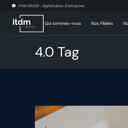
ITDM GROUP - digitalisation d’entreprise
Qui sommes-nous
Nos Filiales
No
4.0 Tag
Découvrir ITDM Group
Notre Histoire
Nos Certifications
Nos Projets/Clients
FAQ