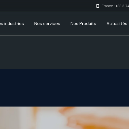
France :
+33 3 74
s industries
Nos services
Nos Produits
Actualités
Digitalisation des entreprises
IMS l’application de signaleme
de votre ville
Conception site web sur
mesure
Gaby Software logiciel gestion
funéraire
Consulting Marketing Digital
TMS TOR
Conception logiciel sur mesure
Data IA consulting
ERP/CRM
Création application mobile