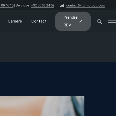
 09 46 15
| Belgique :
+32 56 33 24 52
contact@itdm-group.com
Prendre
Carrière
Contact
RDV
nt