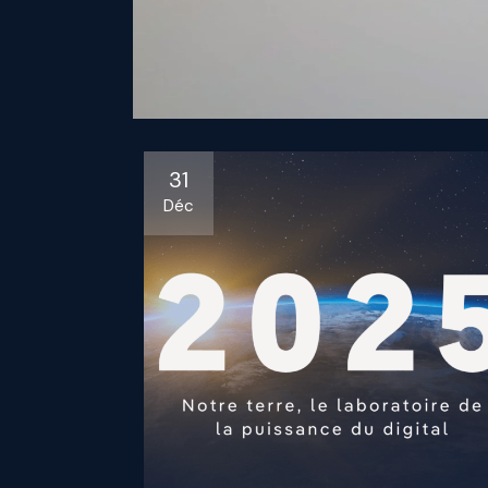
31
Déc