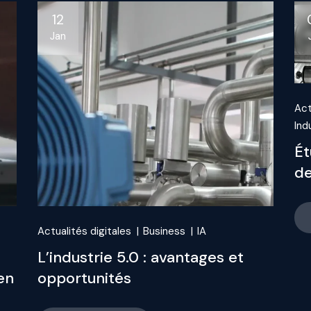
12
Jan
Act
Ind
Ét
de
Actualités digitales
Business
IA
L’industrie 5.0 : avantages et
en
opportunités