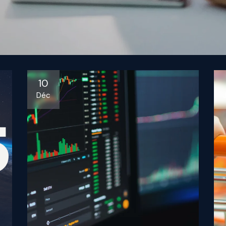
10
Déc