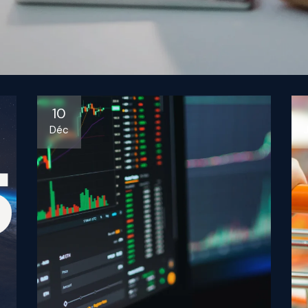
10
Déc