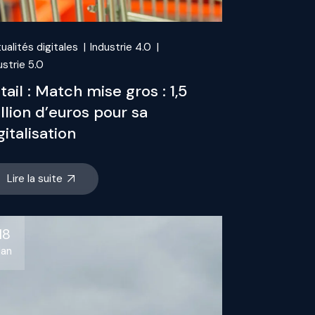
ualités digitales
Industrie 4.0
ustrie 5.0
tail : Match mise gros : 1,5
llion d’euros pour sa
gitalisation
Lire la suite
18
Jan