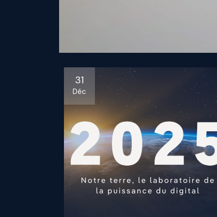
31
Déc