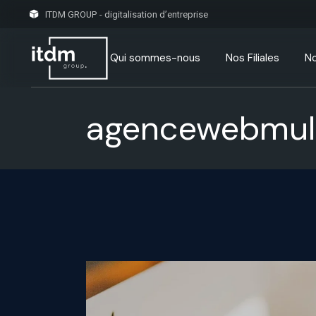
ITDM GROUP - digitalisation d’entreprise
Qui sommes-nous
Nos Filiales
No
agencewebmul
Découvrir ITDM Group
Notre Histoire
Nos Certifications
Nos Projets/Clients
FAQ