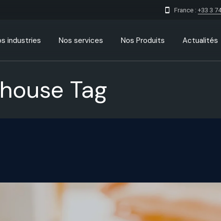
France :
+33 3 74
s industries
Nos services
Nos Produits
Actualités
house Tag
Digitalisation des entreprises
IMS l’application de signaleme
de votre ville
Conception site web sur
mesure
Gaby Software logiciel gestion
funéraire
Consulting Marketing Digital
TMS TOR
Conception logiciel sur mesure
Data IA consulting
ERP/CRM
Création application mobile