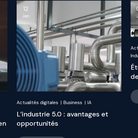
12
Jan
Act
Ind
Ét
de
Actualités digitales
Business
IA
L’industrie 5.0 : avantages et
en
opportunités