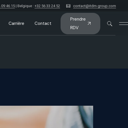
 09 46 15
| Belgique :
+32 56 33 24 52
contact@itdm-group.com
Prendre
Carrière
Contact
RDV
nt