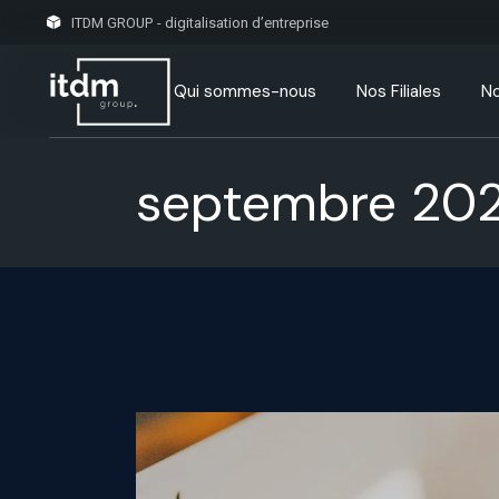
ITDM GROUP - digitalisation d’entreprise
Qui sommes-nous
Nos Filiales
No
septembre 20
Découvrir ITDM Group
Notre Histoire
Nos Certifications
Nos Projets/Clients
FAQ