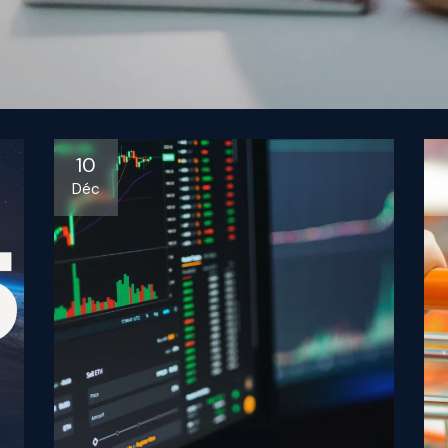
10
Déc