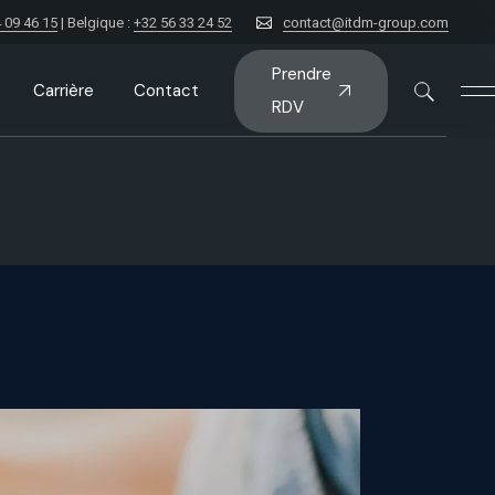
 09 46 15
| Belgique :
+32 56 33 24 52
contact@itdm-group.com
Prendre
Carrière
Contact
RDV
nt