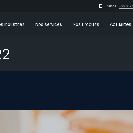
France :
+33 3 74
s industries
Nos services
Nos Produits
Actualités
22
Digitalisation des entreprises
IMS l’application de signaleme
de votre ville
Conception site web sur
mesure
Gaby Software logiciel gestion
funéraire
Consulting Marketing Digital
TMS TOR
Conception logiciel sur mesure
Data IA consulting
ERP/CRM
Création application mobile