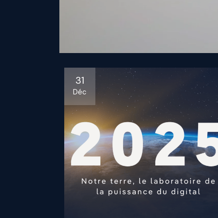
31
Déc