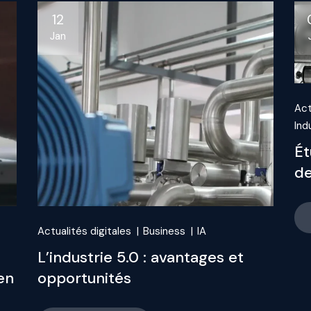
12
Jan
Act
Ind
Ét
de
Actualités digitales
Business
IA
L’industrie 5.0 : avantages et
en
opportunités