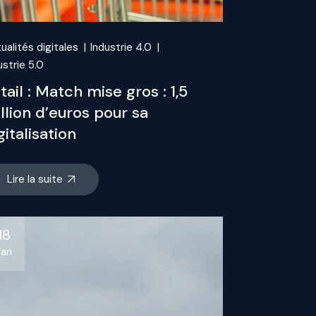
ualités digitales
Industrie 4.0
ustrie 5.0
tail : Match mise gros : 1,5
llion d’euros pour sa
gitalisation
Lire la suite
18
Jan